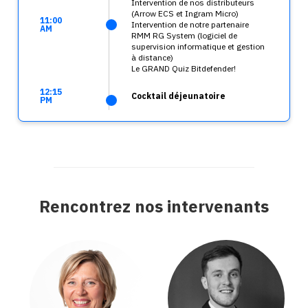
Intervention de nos distributeurs
(Arrow ECS et Ingram Micro)
11:00
Intervention de notre partenaire
AM
RMM RG System (logiciel de
supervision informatique et gestion
à distance)
Le GRAND Quiz Bitdefender!
12:15
Cocktail déjeunatoire
PM
Rencontrez nos intervenants